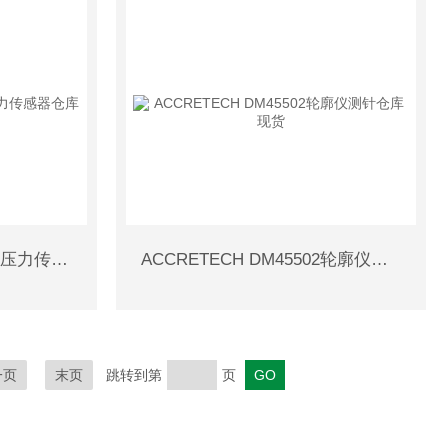
METROL P10DA-15-01V 压力传感器仓库现货
ACCRETECH DM45502轮廓仪测针仓库现货
一页
末页
跳转到第
页