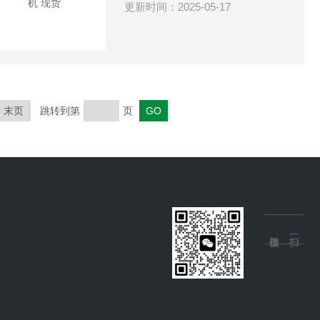
更新时间：2025-05-17
末页
跳转到第
页