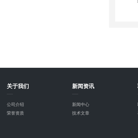
关于我们
新闻资讯
公司介绍
新闻中心
荣誉资质
技术文章