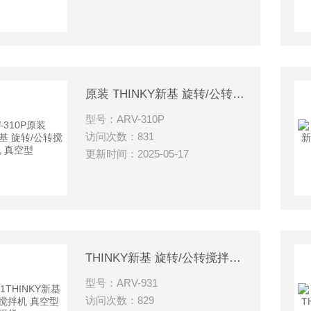
原装 THINKY新基 旋转/公转搅拌机 真空型
型号：ARV-310P
访问次数：831
更新时间：2025-05-17
THINKY新基 旋转/公转搅拌机 真空型 现货
型号：ARV-931
访问次数：829