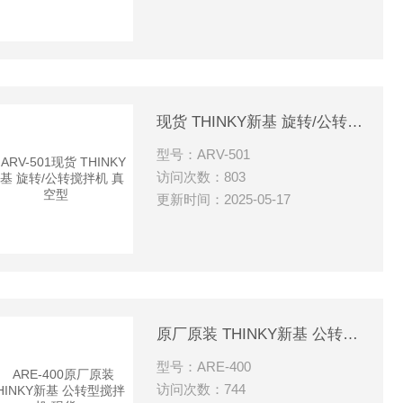
现货 THINKY新基 旋转/公转搅拌机 真空型
型号：ARV-501
访问次数：803
更新时间：2025-05-17
原厂原装 THINKY新基 公转型搅拌机 现货
型号：ARE-400
访问次数：744