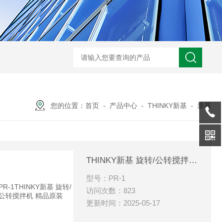
您的位置：
首页
-
产品中心
-
THINKY新基
-
新基
THINKY新基 旋转/公转搅拌机 精品原装
型号：PR-1
访问次数：823
更新时间：2025-05-17