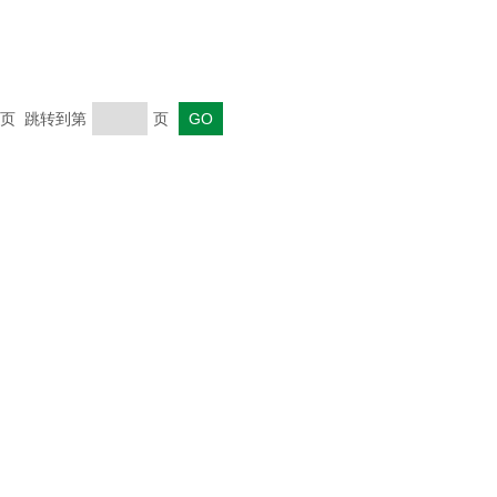
 末页 跳转到第
页