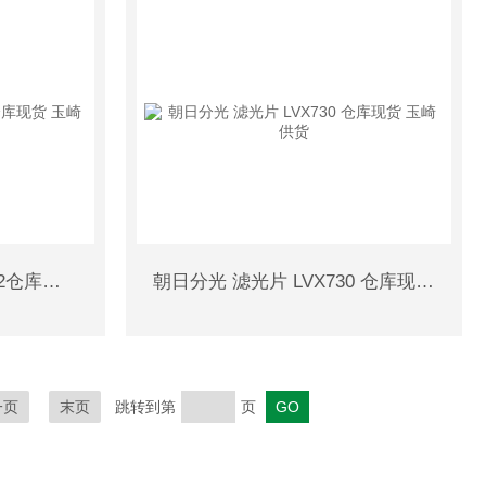
春日 离子风机 KD-750B-2仓库现货 玉崎供货
朝日分光 滤光片 LVX730 仓库现货 玉崎供货
一页
末页
跳转到第
页