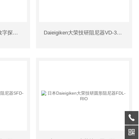
HONDA本多液晶绘图仪数字探鱼器HDX-8C
Daieigiken大荣技研阻尼器VD-3C日本原装