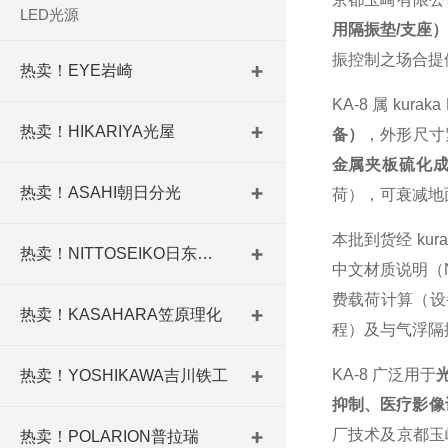
LED光源
用隔振垫/支座）
振控制之场合提
热卖！EYE岩崎
KA-8 属 kurak
热卖！HIKARIYA光屋
备）
，外形尺寸紧
金属夹板硫化
热卖！ASAHI朝日分光
荷），可衰减地面
本批到货经 kur
热卖！NITTOSEIKO日东精工
中文材质说明（NR
费载荷计算（设备
热卖！KASAHARA笠原理化
程）及与气浮隔
KA-8 广泛用于
热卖！YOSHIKAWA吉川铁工
抑制、医疗影像设
厂技术及京都玉崎
热卖！POLARION普拉瑞