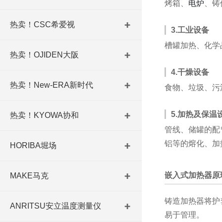
烤箱、
电炉
、铸
热卖！CSC希爱视
3.工业设备
槽罐加热、化学
热卖！OJIDEN大阪
4.干燥设备
热卖！New-ERA新时代
食物、垃圾、污
5.加热及保温
热卖！KYOWA协和
管线、储罐的配
铝等的熔化、加
HORIBA堀场
嵌入式加热器原
MAKE马克
铸造加热器将护
ANRITSU安立温度测量仪
易于管理。