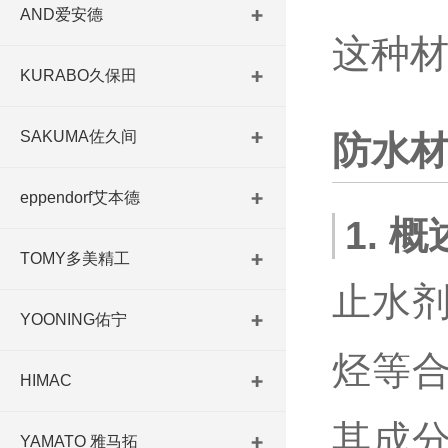
AND爱安德
这种
KURABO久保田
SAKUMA佐久间
防水
eppendorf艾本德
1. 概
TOMY多美精工
止水
YOONING佑宁
烃等
HIMAC
其成
YAMATO 雅马拓