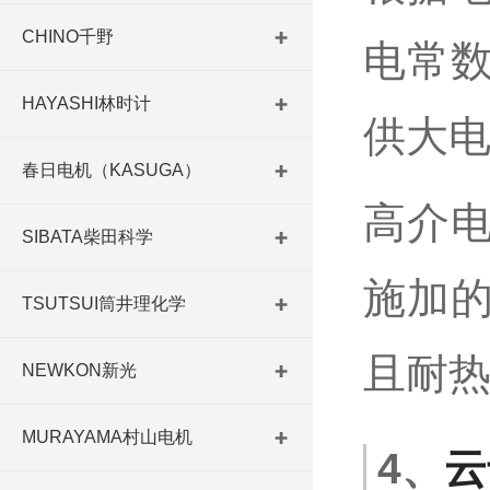
CHINO千野
电常
HAYASHI林时计
供大
春日电机（KASUGA）
高介
SIBATA柴田科学
施加
TSUTSUI筒井理化学
且耐
NEWKON新光
MURAYAMA村山电机
4、
云