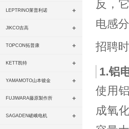
反，
LEPTRINO莱普利诺
电感
JIKCO吉高
招聘
TOPCON拓普康
KETT凯特
1.铝
YAMAMOTO山本镀金
使用
FUJIWARA藤原製作所
成氧
SAGADEN嵯峨电机