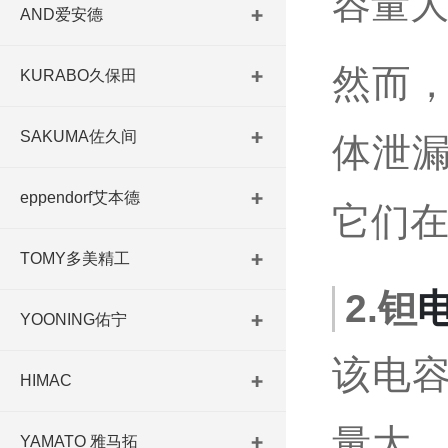
容量
AND爱安德
然而
KURABO久保田
SAKUMA佐久间
体泄
eppendorf艾本德
它们
TOMY多美精工
2.钽
YOONING佑宁
该电
HIMAC
量大
YAMATO 雅马拓