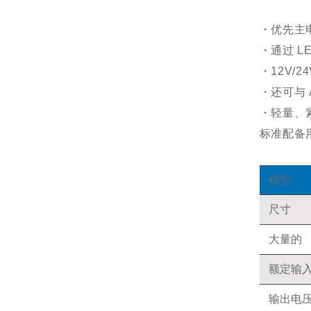
・优先主
・通过 
・12V/
・还可与 
・轻量、
标准配备
模型
尺寸
大量的
额定输
输出电