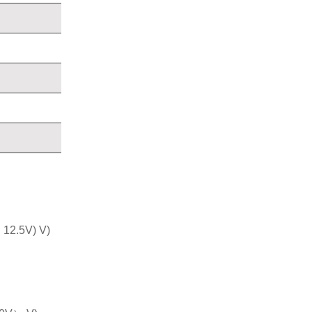
2.5V) V)
）