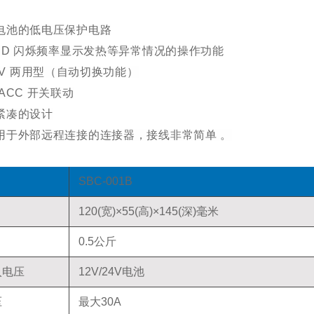
电池的低电压保护电路
LED 闪烁频率显示发热等异常情况的操作功能
24V 两用型（自动切换功能）
ACC 开关联动
紧凑的设计
用于外部远程连接的连接器，
接线非常简单 。
SBC-001B
120(宽)×55(高)×145(深)毫米
0.5公斤
入电压
12V/24V电池
压
最大30A