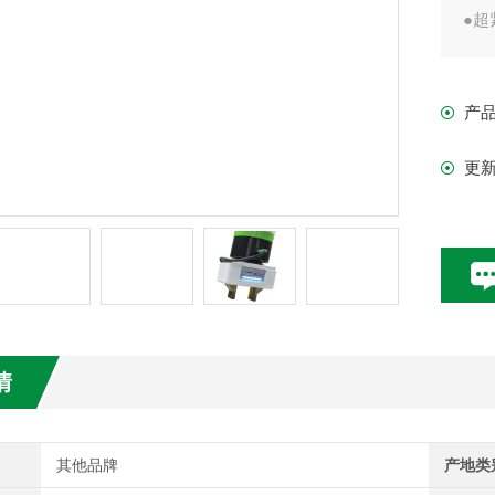
●超紧
●控
照明
产
●
●配
更
●采
情
其他品牌
产地类