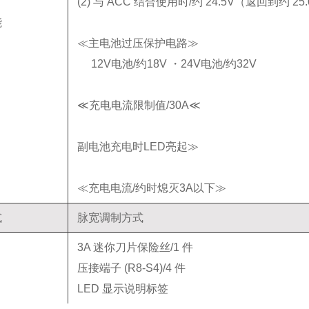
(2) 与 ACC 结合使用时/约 24.5V（返回到约 25.
能
≪主电池过压保护电路≫
12V电池/约18V ・24V电池/约32V
≪充电电流限制值/30A≪
副电池充电时LED亮起≫
≪充电电流/约时熄灭3A以下≫
式
脉宽调制方式
3A 迷你刀片保险丝/1 件
压接端子 (R8-S4)/4 件
LED 显示说明标签