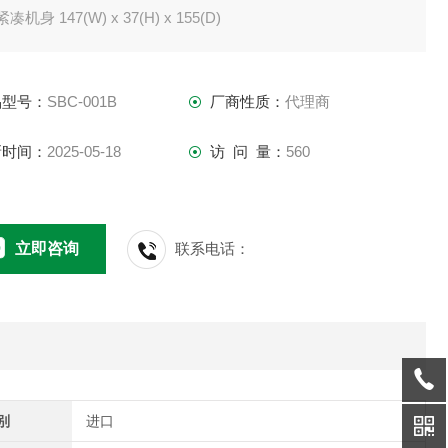
凑机身 147(W) x 37(H) x 155(D)
制信号转换电路 3 个统计（总计 250mA）
/ 配备驻车制动/倒车等信号转换功能
品型号：
SBC-001B
厂商性质：
代理商
大容量恒定输出（备用输出）
备ACC（钥匙开关）联锁输出
新时间：
2025-05-18
访 问 量：
560
用开关方式实现高效率（约95%）
立即咨询
联系电话：
别
进口