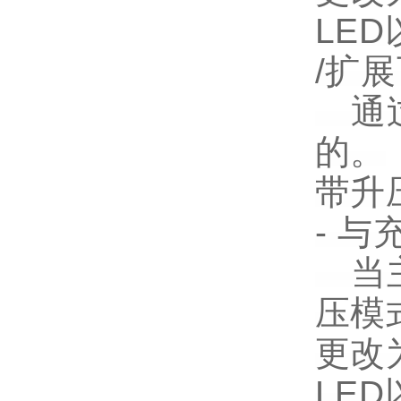
LE
/扩
通过
的。
带升
- 
当主
压模式
更改
LE