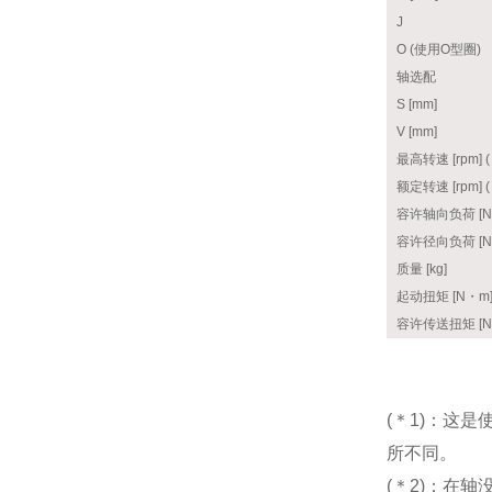
J
O (使用O型圈)
轴选配
S [mm]
V [mm]
最高转速 [rpm] 
额定转速 [rpm] 
容许轴向负荷 [N]
容许径向负荷 [N]
质量 [kg]
起动扭矩 [N・m] 
容许传送扭矩 [N
(＊1)：这
所不同。
(＊2)：在