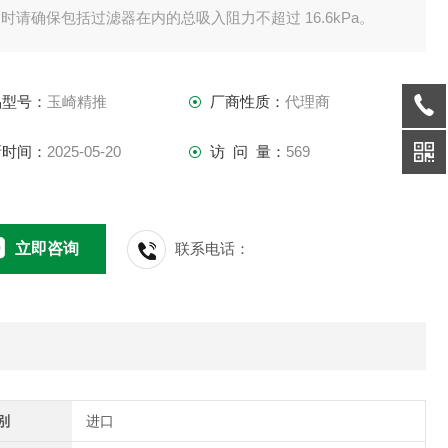
时请确保包括过滤器在内的总吸入阻力不超过 16.6kPa。
果因堵塞而导致吸入阻力增大，应拆下过滤器，在轻油中摇
，然后从内部吹干净的压缩空气，使其恢复并重新使用。
品型号：
玉崎精推
厂商性质：
代理商
丝网为150目。
新时间：
2025-05-20
访 问 量：
569
立即咨询
联系电话：
别
进口