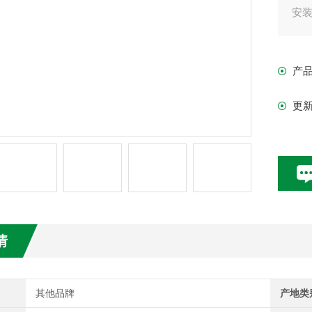
安装
如
匀
产
标准
更
情
其他品牌
产地类