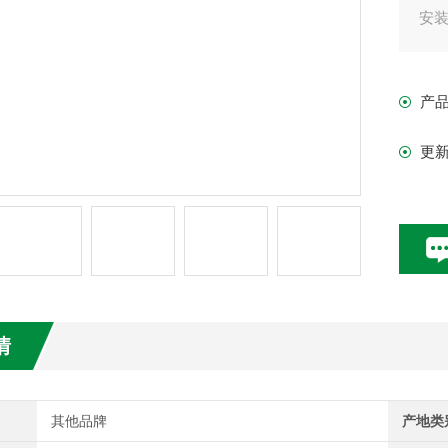
安装
如
匀
产
标准
更
情
其他品牌
产地类