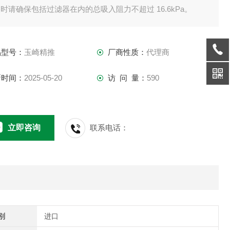
时请确保包括过滤器在内的总吸入阻力不超过 16.6kPa。
果因堵塞而导致吸入阻力增大，应拆下过滤器，在轻油中摇
，然后从内部吹干净的压缩空气，使其恢复并重新使用。
品型号：
玉崎精推
厂商性质：
代理商
丝网为150目。
新时间：
2025-05-20
访 问 量：
590
立即咨询
联系电话：
别
进口