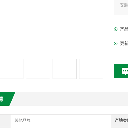
安装
如
匀
产
标准
更
情
其他品牌
产地类