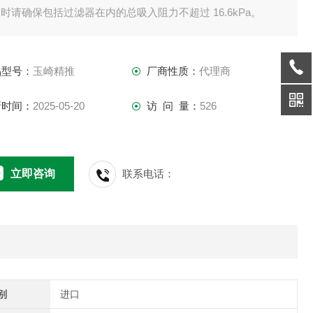
时请确保包括过滤器在内的总吸入阻力不超过 16.6kPa。
果因堵塞而导致吸入阻力增大，应拆下过滤器，在轻油中摇
，然后从内部吹干净的压缩空气，使其恢复并重新使用。
品型号：
玉崎精推
厂商性质：
代理商
丝网为150目。
新时间：
2025-05-20
访 问 量：
526
立即咨询
联系电话：
别
进口