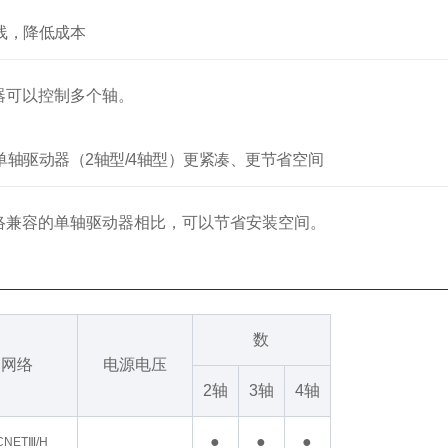
线，降低成本
器可以控制多个轴。
单轴驱动器（2轴型/4轴型）更紧凑、更节省空间
络兼容的单轴驱动器相比，可以节省安装空间。
数
容网络
电源电压
2轴
3轴
4轴
●
●
●
NETⅢ/H