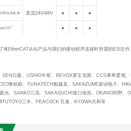
直流24V/48V
●
●
●
TROLINK-Ⅲ
*
●
●
●
herCAT
了将EtherCAT从站产品与我们的驱动程序连接时所需的ESI文件
、SEN日森、USHIO牛尾、REVOX莱宝克斯、CCS希希爱视、S
CEO鲁机欧、FUNATECH船越龙、SAKAZUME坂诘电子、HIK
N新光、SANKO三高、SAKAGUCHI坂口电热、OKANO冈野、ON
ITUTOYO三丰、PEACOCK 孔雀、KYOWA共和等
询