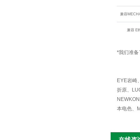
兼容MECHA
兼容 Et
*我们准备
EYE岩崎
折原、LU
NEWKO
本电色、M
在线咨