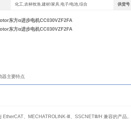
化工,农林牧渔,建材/家具,电子/电池,综合
供货号
lmotor东方α进步电机CC030VZF2FA
lmotor东方α进步电机CC030VZF2FA
动器主要特点
口
EtherCAT、MECHATROLINK-Ⅲ、SSCNETⅢ/H 兼容的产品