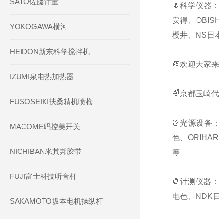
SATO佐藤计量
🌷科学仪器：
安得、OBIS
YOKOGAWA横河
樱井、NS日本
HEIDON新东科学搅拌机
👏欢迎大家来
IZUMI泉电热加热器
🌈京都玉崎
FUSOSEIKI扶桑精机喷枪
🍑光源设备：
MACOME码控美开关
色、ORIHA
NICHIBAN米其邦胶带
等
FUJI富士科技听音杆
🌻计测仪器：
电色、NDK日
SAKAMOTO坂本电机操纵杆