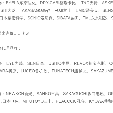
器：EYELA东京理化、DRY-CABI德瑞卡比 、T&D天特、AS
ISHI大菱、TAKASAGO高砂、FUJI富士、EMIC爱美克、SEN
日本精密科学、SONIC索尼克、SIBATA柴田、TML东京测器、S
家来询价……☀🌙
崎代理品牌：
备：EYE岩崎、SEN日森、USHIO牛尾、REVOX莱宝克斯、C
HARA折原、LUCEO鲁机欧、FUNATECH船越龙、SAKAZUM
器：NEWKON新光、SANKO三高、SAKAGUCHI坂口电热、OKA
K日本电色、MITUTOYO三丰、PEACOCK 孔雀、KYOWA共和