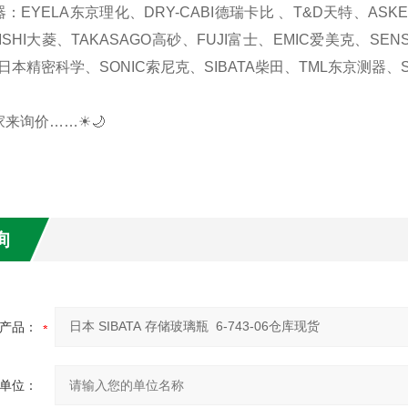
器：EYELA东京理化、DRY-CABI德瑞卡比 、T&D天特、AS
ISHI大菱、TAKASAGO高砂、FUJI富士、EMIC爱美克、SEN
日本精密科学、SONIC索尼克、SIBATA柴田、TML东京测器、S
家来询价……☀🌙
询
产品：
单位：