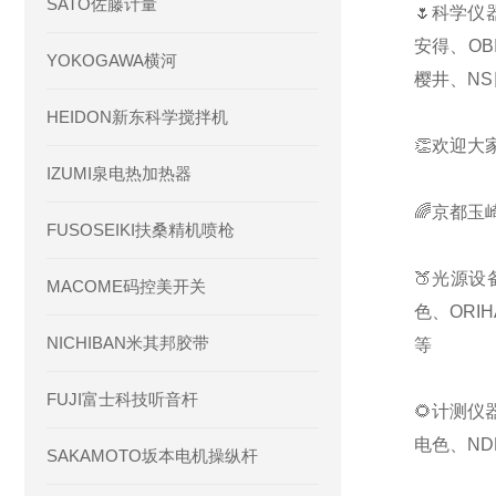
SATO佐藤计量
🌷科学仪
安得、OB
YOKOGAWA横河
樱井、NS
HEIDON新东科学搅拌机
👏欢迎大
IZUMI泉电热加热器
🌈京都玉
FUSOSEIKI扶桑精机喷枪
🍑光源设
MACOME码控美开关
色、ORI
NICHIBAN米其邦胶带
等
FUJI富士科技听音杆
🌻计测仪
电色、ND
SAKAMOTO坂本电机操纵杆