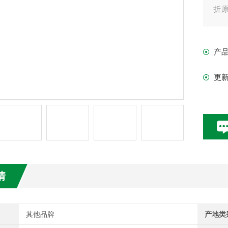
折原
子、
产
更
情
其他品牌
产地类