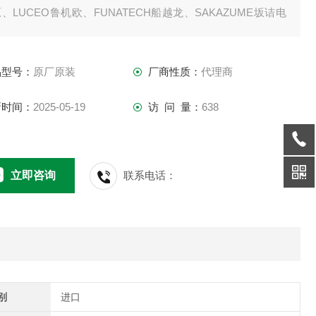
、LUCEO鲁机欧、FUNATECH船越龙、SAKAZUME坂诘电
HIKARIYA光屋、KKIMAC、DNP大日本科研等
品型号：
原厂原装
厂商性质：
代理商
新时间：
2025-05-19
访 问 量：
638
立即咨询
联系电话：
别
进口