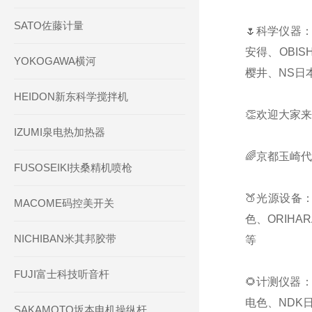
SATO佐藤计量
🌷科学仪器：
安得、OBIS
YOKOGAWA横河
樱井、NS日本
HEIDON新东科学搅拌机
👏欢迎大家来
IZUMI泉电热加热器
🌈京都玉崎
FUSOSEIKI扶桑精机喷枪
🍑光源设备：
MACOME码控美开关
色、ORIHA
NICHIBAN米其邦胶带
等
FUJI富士科技听音杆
🌻计测仪器：
电色、NDK日
SAKAMOTO坂本电机操纵杆