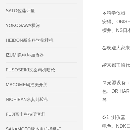
SATO佐藤计量
🌷科学仪器：
安得、OBIS
YOKOGAWA横河
樱井、NS日本
HEIDON新东科学搅拌机
👏欢迎大家来
IZUMI泉电热加热器
🌈京都玉崎
FUSOSEIKI扶桑精机喷枪
🍑光源设备：
MACOME码控美开关
色、ORIHA
NICHIBAN米其邦胶带
等
FUJI富士科技听音杆
🌻计测仪器：
电色、NDK日
SAKAMOTO坂本电机操纵杆