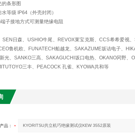
光的条形图
水等级 IP64（外壳封闭）
G端子接地方式可测量绝缘电阻
、SEN日森、USHIO牛尾、REVOX莱宝克斯、CCS希希爱视、S
CEO鲁机欧、FUNATECH船越龙、SAKAZUME坂诘电子、HIK
N新光、SANKO三高、SAKAGUCHI坂口电热、OKANO冈野、ON
ITUTOYO三丰、PEACOCK 孔雀、KYOWA共和等
询
产品：