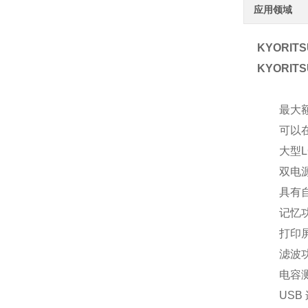
应用领域
KYORI
KYORI
最大额
可以在
大型
双电
具有
记忆功
打印
滤波
电容
USB