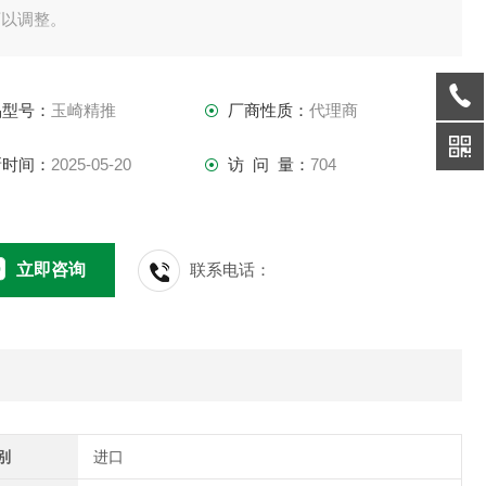
可以调整。
型LCD可以让您以图形形式显示测量值的变化。
电源：充电电池和交流电（测量时也可使用交流电）
品型号：
玉崎精推
厂商性质：
代理商
有自动放电功能
功能：可存储约43,000条数据
新时间：
2025-05-20
访 问 量：
704
立即咨询
联系电话：
别
进口