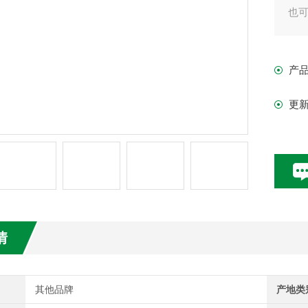
也
大
双
产
具
记忆
更
情
其他品牌
产地类