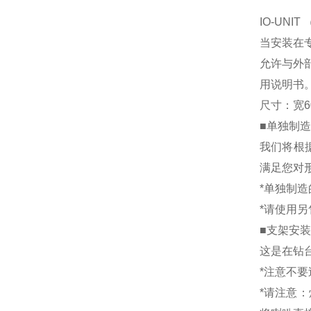
IO-UNI
当安装在
允许与外
用说明书
尺寸：宽6
■单独制造
我们将根
满足您对
*单独制
*请使用
■支架安装示
这是在钻
*注意不
*请注意