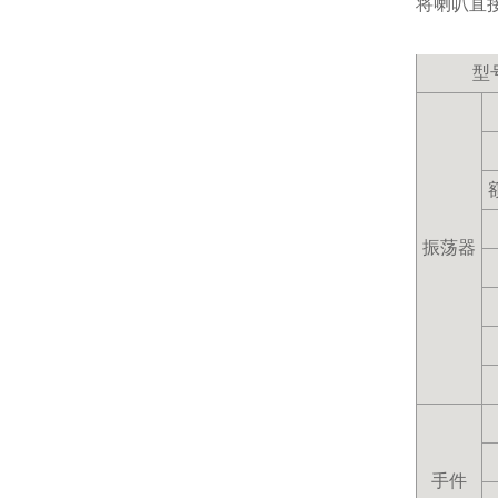
将喇叭直
型
振荡器
手件