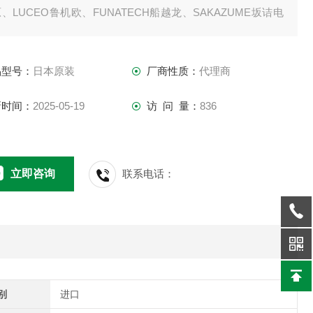
、LUCEO鲁机欧、FUNATECH船越龙、SAKAZUME坂诘电
HIKARIYA光屋、KKIMAC、DNP大日本科研等
品型号：
日本原装
厂商性质：
代理商
新时间：
2025-05-19
访 问 量：
836
立即咨询
联系电话：
别
进口