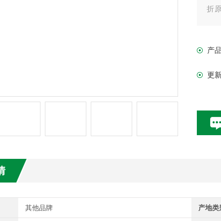
折原
子、
产
更
情
其他品牌
产地类