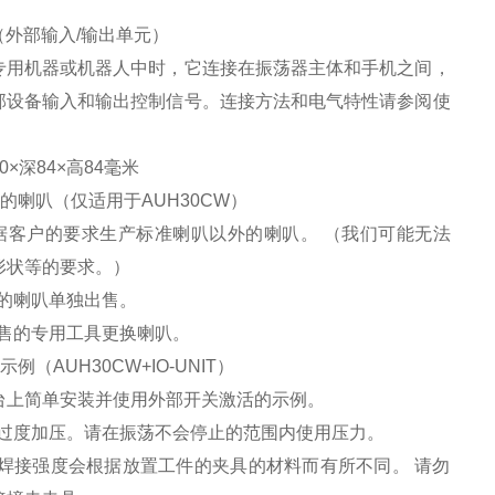
T （外部输入/输出单元）
专用机器或机器人中时，它连接在振荡器主体和手机之间，
部设备输入和输出控制信号。连接方法和电气特性请参阅使
。
0×深84×高84毫米
的喇叭（仅适用于AUH30CW）
据客户的要求生产标准喇叭以外的喇叭。 （我们可能无法
形状等的要求。）
造的喇叭单独出售。
另售的专用工具更换喇叭。
例（AUH30CW+IO-UNIT）
台上简单安装并使用外部开关激活的示例。
要过度加压。请在振荡不会停止的范围内使用压力。
：焊接强度会根据放置工件的夹具的材料而有所不同。 请勿