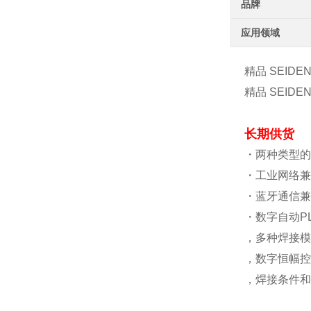
品牌
应用领域
精品 SEIDE
精品 SEIDE
长期供货
・两种类型的
・工业网络兼容（E
・蓝牙通信兼
・数字自动P
，多种焊接模
，数字恒幅控
，焊接条件和