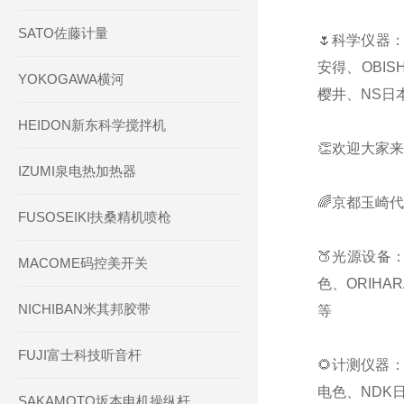
SATO佐藤计量
🌷科学仪器：
安得、OBIS
YOKOGAWA横河
樱井、NS日本
HEIDON新东科学搅拌机
👏欢迎大家来
IZUMI泉电热加热器
🌈京都玉崎
FUSOSEIKI扶桑精机喷枪
🍑光源设备：
MACOME码控美开关
色、ORIHA
NICHIBAN米其邦胶带
等
FUJI富士科技听音杆
🌻计测仪器：
电色、NDK日
SAKAMOTO坂本电机操纵杆