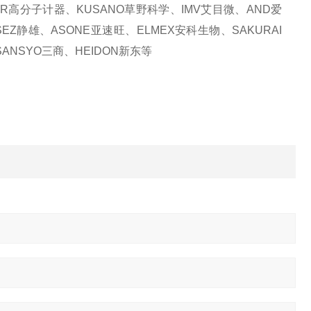
KER高分子计器、KUSANO草野科学、IMV艾目微、AND爱
SEZ静雄、ASONE亚速旺、ELMEX安科生物、SAKURAI
ANSYO三商、HEIDON新东等