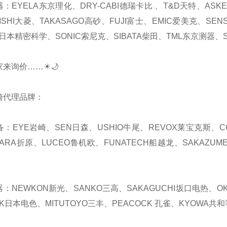
器：EYELA东京理化、DRY-CABI德瑞卡比 、T&D天特、AS
ISHI大菱、TAKASAGO高砂、FUJI富士、EMIC爱美克、SEN
日本精密科学、SONIC索尼克、SIBATA柴田、TML东京测器、S
家来询价……☀🌙
崎代理品牌：
备：EYE岩崎、SEN日森、USHIO牛尾、REVOX莱宝克斯、C
HARA折原、LUCEO鲁机欧、FUNATECH船越龙、SAKAZUM
器：NEWKON新光、SANKO三高、SAKAGUCHI坂口电热、OKA
K日本电色、MITUTOYO三丰、PEACOCK 孔雀、KYOWA共和