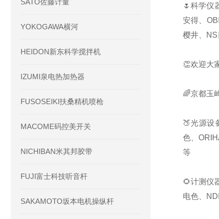
SATO佐藤计量
🌷科学仪
安得、OB
YOKOGAWA横河
樱井、NS
HEIDON新东科学搅拌机
👏欢迎大
IZUMI泉电热加热器
🌈京都玉
FUSOSEIKI扶桑精机喷枪
🍑光源设
MACOME码控美开关
色、ORI
NICHIBAN米其邦胶带
等
FUJI富士科技听音杆
🌻计测仪
电色、ND
SAKAMOTO坂本电机操纵杆