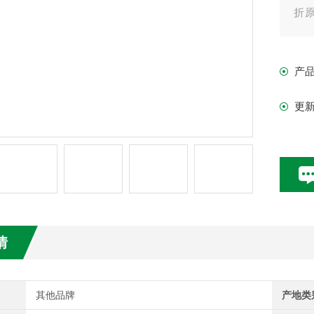
折原
子、
产
更
情
其他品牌
产地类