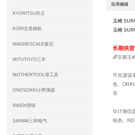
应用领域
KYORITSU共立
玉崎 SUR
KORI古里精机
玉崎 SUR
MAGNESCALE索尼
长期供货
🌈京都玉
MITUTOYO三丰
MOTHERTOOL母工具
🍑光源设
色、ORI
ONOSOKKI小野测器
等
RIKEN理研
🌻计测仪
电色、ND
SANWA三和电气