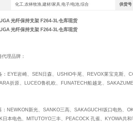
化工,农林牧渔,建材/家具,电子/电池,综合
供货号
UGA 光纤保持支架 F264-3L仓库现货
UGA 光纤保持支架 F264-3L仓库现货
崎代理品牌：
备：EYE岩崎、SEN日森、USHIO牛尾、REVOX莱宝克斯、C
HARA折原、LUCEO鲁机欧、FUNATECH船越龙、SAKAZUM
器：NEWKON新光、SANKO三高、SAKAGUCHI坂口电热、OKA
K日本电色、MITUTOYO三丰、PEACOCK 孔雀、KYOWA共和