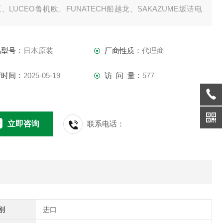
、LUCEO鲁机欧、FUNATECH船越龙、SAKAZUME坂诘电
HIKARIYA光屋、KKIMAC、DNP大日本科研等
品型号：
日本原装
厂商性质：
代理商
新时间：
2025-05-19
访 问 量：
577
立即咨询
联系电话：
别
进口