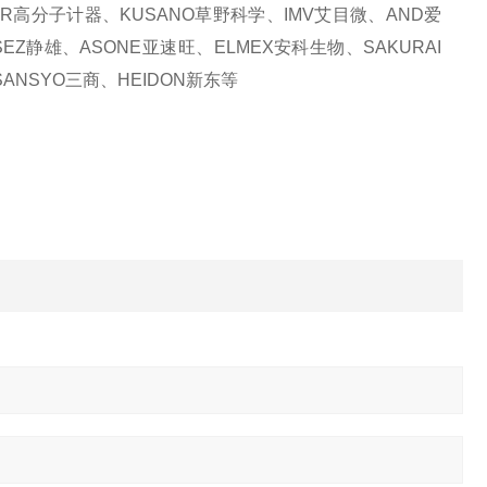
KER高分子计器、KUSANO草野科学、IMV艾目微、AND爱
SEZ静雄、ASONE亚速旺、ELMEX安科生物、SAKURAI
ANSYO三商、HEIDON新东等