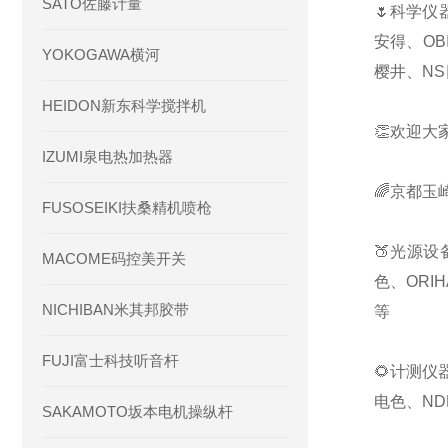
SATO佐藤计量
🌷科学仪
安得、OB
YOKOGAWA横河
樱井、NS
HEIDON新东科学搅拌机
👏欢迎大
IZUMI泉电热加热器
🌈京都玉
FUSOSEIKI扶桑精机喷枪
🍑光源设
MACOME码控美开关
色、ORI
NICHIBAN米其邦胶带
等
FUJI富士科技听音杆
🌻计测仪
电色、ND
SAKAMOTO坂本电机操纵杆