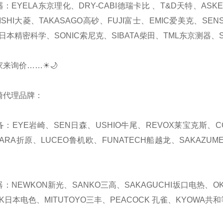
器：EYELA东京理化、DRY-CABI德瑞卡比 、T&D天特、AS
ISHI大菱、TAKASAGO高砂、FUJI富士、EMIC爱美克、SEN
日本精密科学、SONIC索尼克、SIBATA柴田、TML东京测器、S
家来询价……☀🌙
崎代理品牌：
备：EYE岩崎、SEN日森、USHIO牛尾、REVOX莱宝克斯、C
HARA折原、LUCEO鲁机欧、FUNATECH船越龙、SAKAZUM
器：NEWKON新光、SANKO三高、SAKAGUCHI坂口电热、OKA
K日本电色、MITUTOYO三丰、PEACOCK 孔雀、KYOWA共和