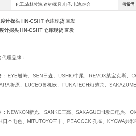
化工,农林牧渔,建材/家具,电子/电池,综合
供货号
 温度计探头 HN-CSHT 仓库现货 直发
温度计探头 HN-CSHT 仓库现货 直发
崎代理品牌：
备：EYE岩崎、SEN日森、USHIO牛尾、REVOX莱宝克斯、C
HARA折原、LUCEO鲁机欧、FUNATECH船越龙、SAKAZUM
器：NEWKON新光、SANKO三高、SAKAGUCHI坂口电热、OKA
K日本电色、MITUTOYO三丰、PEACOCK 孔雀、KYOWA共和