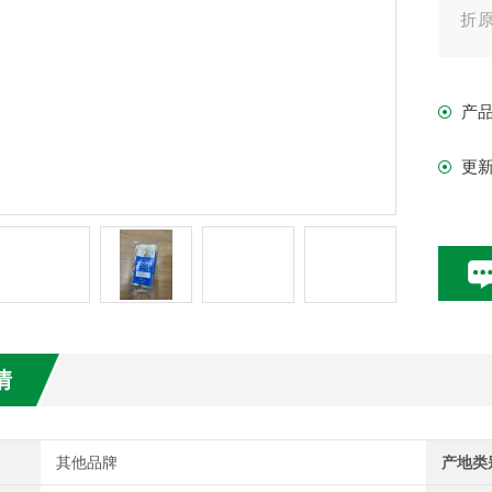
折原
子、
产
更
情
其他品牌
产地类