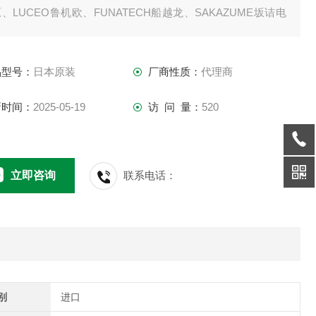
、LUCEO鲁机欧、FUNATECH船越龙、SAKAZUME坂诘电
HIKARIYA光屋、KKIMAC、DNP大日本科研等
品型号：
日本原装
厂商性质：
代理商
新时间：
2025-05-19
访 问 量：
520
立即咨询
联系电话：
别
进口