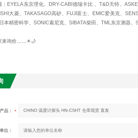
器：EYELA东京理化、DRY-CABI德瑞卡比 、T&D天特、AS
ISHI大菱、TAKASAGO高砂、FUJI富士、EMIC爱美克、SEN
日本精密科学、SONIC索尼克、SIBATA柴田、TML东京测器、S
家来询价……☀🌙
询
产品：
单位：