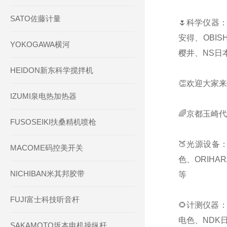
SATO佐藤计量
🌷科学仪器：
安得、OBIS
YOKOGAWA横河
樱井、NS日本
HEIDON新东科学搅拌机
👏欢迎大家来
IZUMI泉电热加热器
🌈京都玉崎
FUSOSEIKI扶桑精机喷枪
🍑光源设备：
MACOME码控美开关
色、ORIHA
NICHIBAN米其邦胶带
等
FUJI富士科技听音杆
🌻计测仪器：
电色、NDK日
SAKAMOTO坂本电机操纵杆