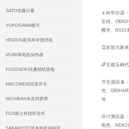
SATO佐藤计量
🌷科学仪器：
安得、OBIS
YOKOGAWA横河
樱井、NS日本
HEIDON新东科学搅拌机
👏欢迎大家来
IZUMI泉电热加热器
🌈京都玉崎
FUSOSEIKI扶桑精机喷枪
🍑光源设备：
MACOME码控美开关
色、ORIHA
NICHIBAN米其邦胶带
等
FUJI富士科技听音杆
🌻计测仪器：
电色、NDK日
SAKAMOTO坂本电机操纵杆