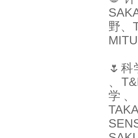
SAK
野、T
MIT
🌷科
、T
学、
TA
SE
SA