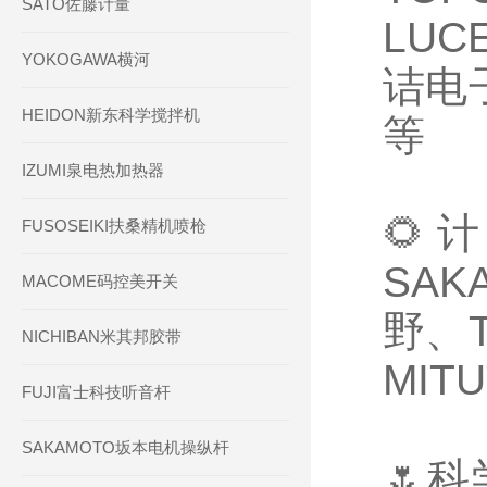
SATO佐藤计量
LUC
YOKOGAWA横河
诘电子
HEIDON新东科学搅拌机
等
IZUMI泉电热加热器
🌻
FUSOSEIKI扶桑精机喷枪
SAK
MACOME码控美开关
野、T
NICHIBAN米其邦胶带
MIT
FUJI富士科技听音杆
SAKAMOTO坂本电机操纵杆
🌷科