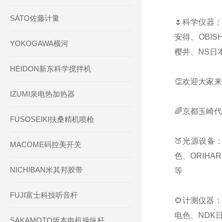
SATO佐藤计量
🌷科学仪器：
安得、OBIS
YOKOGAWA横河
樱井、NS日本
HEIDON新东科学搅拌机
👏欢迎大家来
IZUMI泉电热加热器
🌈京都玉崎
FUSOSEIKI扶桑精机喷枪
🍑光源设备：
MACOME码控美开关
色、ORIHA
NICHIBAN米其邦胶带
等
FUJI富士科技听音杆
🌻计测仪器：
电色、NDK日
SAKAMOTO坂本电机操纵杆