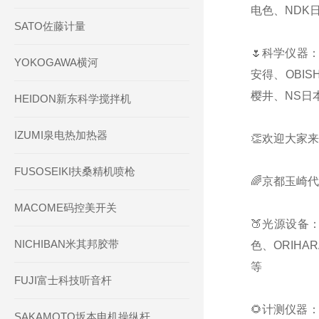
电色、NDK日
SATO佐藤计量
🌷科学仪器：
YOKOGAWA横河
安得、OBIS
樱井、NS日本
HEIDON新东科学搅拌机
IZUMI泉电热加热器
👏欢迎大家来
FUSOSEIKI扶桑精机喷枪
🌈京都玉崎
MACOME码控美开关
🍑光源设备：
NICHIBAN米其邦胶带
色、ORIHA
等
FUJI富士科技听音杆
🌻计测仪器：
SAKAMOTO坂本电机操纵杆