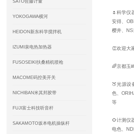
SATO佐藤计量
🌷科学仪
YOKOGAWA横河
安得、OB
樱井、NS
HEIDON新东科学搅拌机
IZUMI泉电热加热器
👏欢迎大
FUSOSEIKI扶桑精机喷枪
🌈京都玉
MACOME码控美开关
🍑光源设
NICHIBAN米其邦胶带
色、ORI
等
FUJI富士科技听音杆
🌻计测仪
SAKAMOTO坂本电机操纵杆
电色、ND