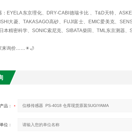
器：EYELA东京理化、DRY-CABI德瑞卡比 、T&D天特、AS
ISHI大菱、TAKASAGO高砂、FUJI富士、EMIC爱美克、SEN
日本精密科学、SONIC索尼克、SIBATA柴田、TML东京测器、S
家来询价……☀🌙
询
产品：
单位：