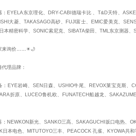
器：EYELA东京理化、DRY-CABI德瑞卡比 、T&D天特、AS
ISHI大菱、TAKASAGO高砂、FUJI富士、EMIC爱美克、SEN
日本精密科学、SONIC索尼克、SIBATA柴田、TML东京测器、S
家来询价……☀🌙
崎代理品牌：
备：EYE岩崎、SEN日森、USHIO牛尾、REVOX莱宝克斯、C
HARA折原、LUCEO鲁机欧、FUNATECH船越龙、SAKAZUM
器：NEWKON新光、SANKO三高、SAKAGUCHI坂口电热、OKA
K日本电色、MITUTOYO三丰、PEACOCK 孔雀、KYOWA共和