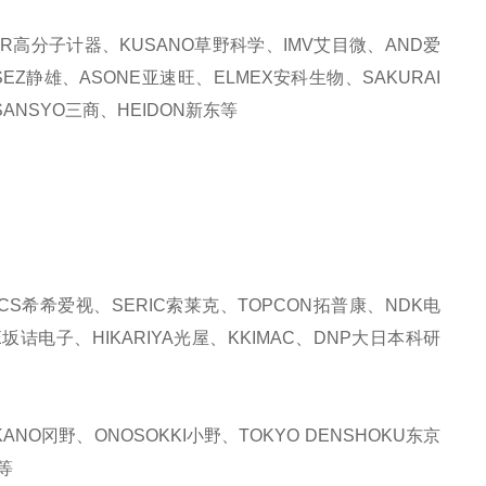
KER高分子计器、KUSANO草野科学、IMV艾目微、AND爱
SEZ静雄、ASONE亚速旺、ELMEX安科生物、SAKURAI
ANSYO三商、HEIDON新东等
CS希希爱视、SERIC索莱克、TOPCON拓普康、NDK电
E坂诘电子、HIKARIYA光屋、KKIMAC、DNP大日本科研
NO冈野、ONOSOKKI小野、TOKYO DENSHOKU东京
等