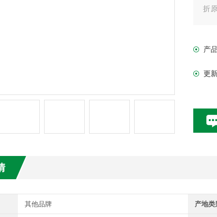
折原
子、
产
更
情
其他品牌
产地类