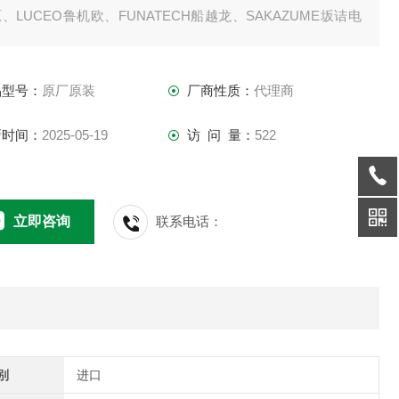
、LUCEO鲁机欧、FUNATECH船越龙、SAKAZUME坂诘电
HIKARIYA光屋、KKIMAC、DNP大日本科研等
品型号：
原厂原装
厂商性质：
代理商
新时间：
2025-05-19
访 问 量：
522
立即咨询
联系电话：
别
进口