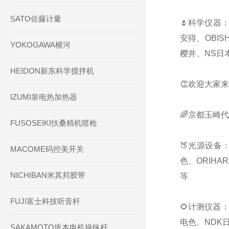
SATO佐藤计量
🌷科学仪器：
安得、OBIS
YOKOGAWA横河
樱井、NS日本
HEIDON新东科学搅拌机
👏欢迎大家来
IZUMI泉电热加热器
🌈京都玉崎
FUSOSEIKI扶桑精机喷枪
🍑光源设备：
MACOME码控美开关
色、ORIHA
NICHIBAN米其邦胶带
等
FUJI富士科技听音杆
🌻计测仪器：
电色、NDK日
SAKAMOTO坂本电机操纵杆