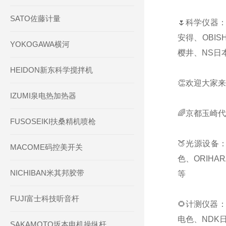
SATO佐藤计量
🌷科学仪器：
安得、OBIS
YOKOGAWA横河
樱井、NS日本
HEIDON新东科学搅拌机
👏欢迎大家来
IZUMI泉电热加热器
🌈京都玉崎
FUSOSEIKI扶桑精机喷枪
🍑光源设备：
MACOME码控美开关
色、ORIHA
NICHIBAN米其邦胶带
等
FUJI富士科技听音杆
🌻计测仪器：
电色、NDK日
SAKAMOTO坂本电机操纵杆