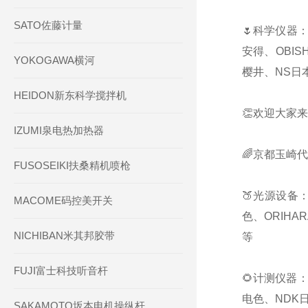
SATO佐藤计量
🌷科学仪器：
安得、OBIS
YOKOGAWA横河
樱井、NS日本
HEIDON新东科学搅拌机
👏欢迎大家来
IZUMI泉电热加热器
🌈京都玉崎
FUSOSEIKI扶桑精机喷枪
🍑光源设备：
MACOME码控美开关
色、ORIHA
NICHIBAN米其邦胶带
等
FUJI富士科技听音杆
🌻计测仪器：
电色、NDK日
SAKAMOTO坂本电机操纵杆