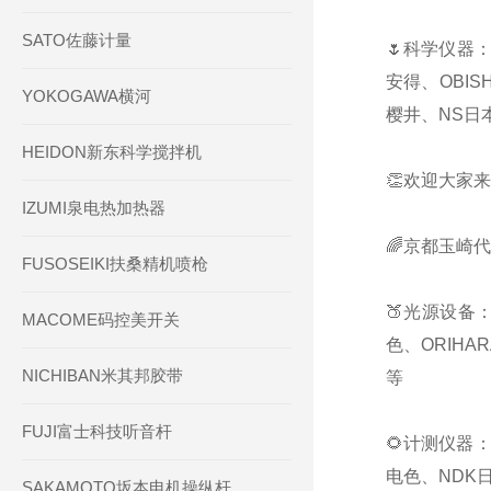
SATO佐藤计量
🌷科学仪器：
安得、OBIS
YOKOGAWA横河
樱井、NS日本
HEIDON新东科学搅拌机
👏欢迎大家来
IZUMI泉电热加热器
🌈京都玉崎
FUSOSEIKI扶桑精机喷枪
🍑光源设备：
MACOME码控美开关
色、ORIHA
NICHIBAN米其邦胶带
等
FUJI富士科技听音杆
🌻计测仪器：
电色、NDK日
SAKAMOTO坂本电机操纵杆