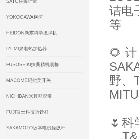
SATO佐藤计量
诘电子
YOKOGAWA横河
等
HEIDON新东科学搅拌机
IZUMI泉电热加热器
🌻
SAK
FUSOSEIKI扶桑精机喷枪
野、T
MACOME码控美开关
MIT
NICHIBAN米其邦胶带
FUJI富士科技听音杆
🌷科
SAKAMOTO坂本电机操纵杆
、T