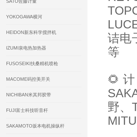
SATO佐藤计量
TO
YOKOGAWA横河
LUC
HEIDON新东科学搅拌机
诘电子
IZUMI泉电热加热器
等
FUSOSEIKI扶桑精机喷枪
🌻
MACOME码控美开关
SAK
NICHIBAN米其邦胶带
野、T
FUJI富士科技听音杆
MIT
SAKAMOTO坂本电机操纵杆