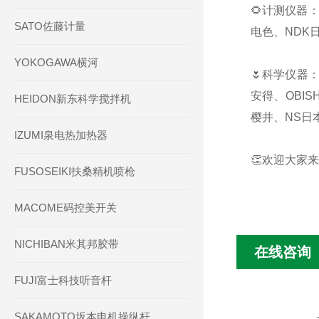
🌻计测仪器：
SATO佐藤计量
电色、NDK日
YOKOGAWA横河
🌷科学仪器：
安得、OBIS
HEIDON新东科学搅拌机
樱井、NS日本
IZUMI泉电热加热器
👏欢迎大家来
FUSOSEIKI扶桑精机喷枪
MACOME码控美开关
NICHIBAN米其邦胶带
在线咨询
FUJI富士科技听音杆
SAKAMOTO坂本电机操纵杆