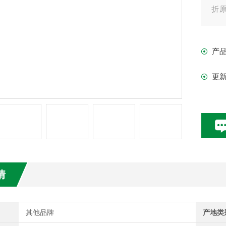
折原
子、
产
更
情
其他品牌
产地类