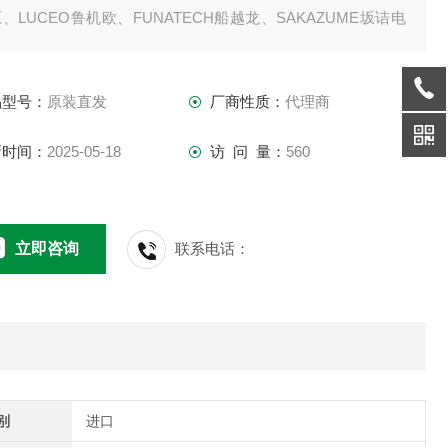
、LUCEO鲁机欧、FUNATECH船越龙、SAKAZUME坂诘电
HIKARIYA光屋、KKIMAC、DNP大日本科研等
品型号：
原装直发
厂商性质：
代理商
新时间：
2025-05-18
访 问 量：
560
立即咨询
联系电话：
别
进口