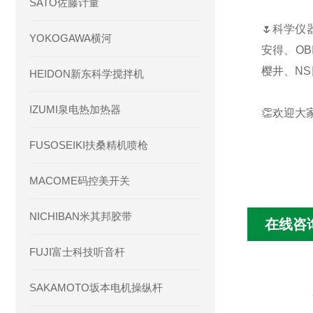
SATO佐藤计量
🌷科学仪
YOKOGAWA横河
安得、OB
樱井、NS
HEIDON新东科学搅拌机
IZUMI泉电热加热器
👏欢迎大
FUSOSEIKI扶桑精机喷枪
MACOME码控美开关
NICHIBAN米其邦胶带
在线咨
FUJI富士科技听音杆
SAKAMOTO坂本电机操纵杆