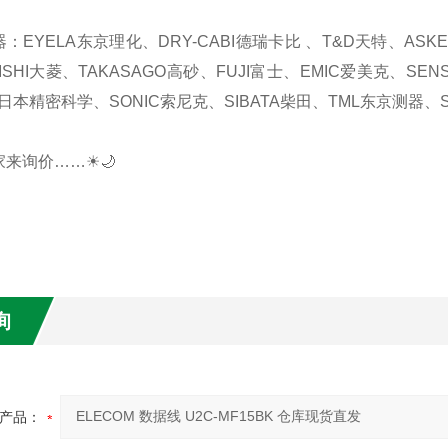
器：EYELA东京理化、DRY-CABI德瑞卡比 、T&D天特、AS
ISHI大菱、TAKASAGO高砂、FUJI富士、EMIC爱美克、SEN
日本精密科学、SONIC索尼克、SIBATA柴田、TML东京测器、S
家来询价……☀🌙
询
产品：