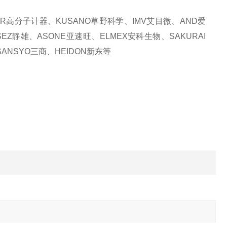
KER高分子计器、KUSANO草野科学、IMV艾目微、AND爱
SEZ静雄、ASONE亚速旺、ELMEX安科生物、SAKURAI
ANSYO三商、HEIDON新东等