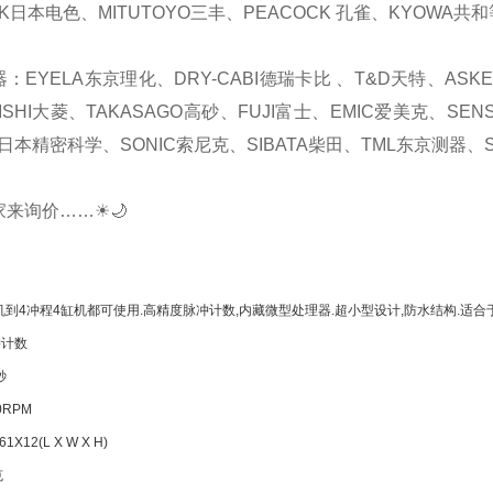
K日本电色、MITUTOYO三丰、PEACOCK 孔雀、KYOWA共和
器：EYELA东京理化、DRY-CABI德瑞卡比 、T&D天特、AS
ISHI大菱、TAKASAGO高砂、FUJI富士、EMIC爱美克、SEN
日本精密科学、SONIC索尼克、SIBATA柴田、TML东京测器、S
家来询价……☀🌙
到4冲程4缸机都可使用.高精度脉冲计数,内藏微型处理器.超小型设计,防水结构.适合于各
冲计数
秒
0RPM
X12(L X W X H)
克