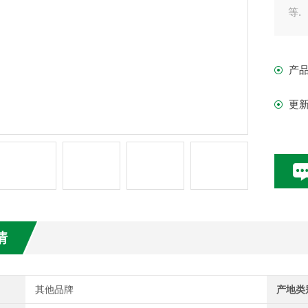
等.
计测
产
显示
更
测试
外型尺
本体
附件
电池
情
其他品牌
产地类