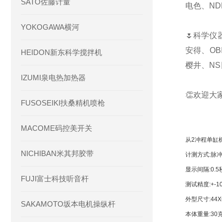
SATO佐藤计量
电色、ND
YOKOGAWA横河
🌷科学仪
安得、OB
HEIDON新东科学搅拌机
樱井、NS
IZUMI泉电热加热器
👏欢迎大
FUSOSEIKI扶桑精机喷枪
MACOME码控美开关
从2冲程单缸机
NICHIBAN米其邦胶带
计测方式:脉
显示间隔:0.5
FUJI富士科技听音杆
测试精度:+-1
外型尺寸:44X61
SAKAMOTO坂本电机操纵杆
本体重量:30