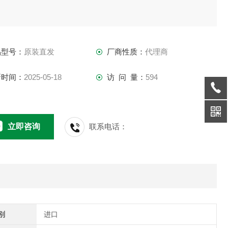
方式:脉冲计数
品型号：
原装直发
厂商性质：
代理商
间隔:0.5秒
新时间：
2025-05-18
访 问 量：
594
精度:+-10RPM
寸:44X61X12(L X W X H)
立即咨询
联系电话：
重量:30克
:天线 胶带
寿命:约20000小时
别
进口