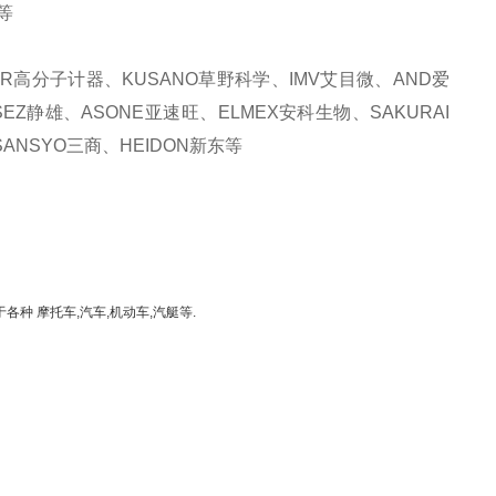
等
KER高分子计器、KUSANO草野科学、IMV艾目微、AND爱
SEZ静雄、ASONE亚速旺、ELMEX安科生物、SAKURAI
ANSYO三商、HEIDON新东等
种 摩托车,汽车,机动车,汽艇等.