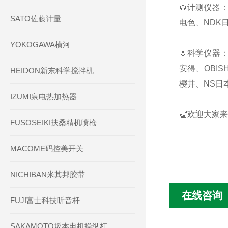
🌻计测仪器：
SATO佐藤计量
电色、NDK日
YOKOGAWA横河
🌷科学仪器：
安得、OBIS
HEIDON新东科学搅拌机
樱井、NS日本
IZUMI泉电热加热器
👏欢迎大家来
FUSOSEIKI扶桑精机喷枪
MACOME码控美开关
NICHIBAN米其邦胶带
在线咨询
FUJI富士科技听音杆
SAKAMOTO坂本电机操纵杆