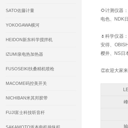
SATO佐藤计量
🌻计测仪器：
电色、NDK日
YOKOGAWA横河
🌷科学仪器：
HEIDON新东科学搅拌机
安得、OBIS
樱井、NS日本
IZUMI泉电热加热器
FUSOSEIKI扶桑精机喷枪
👏欢迎大家来
MACOME码控美开关
L
NICHIBAN米其邦胶带
FUJI富士科技听音杆
SAKAMOTO坂本电机操纵杆