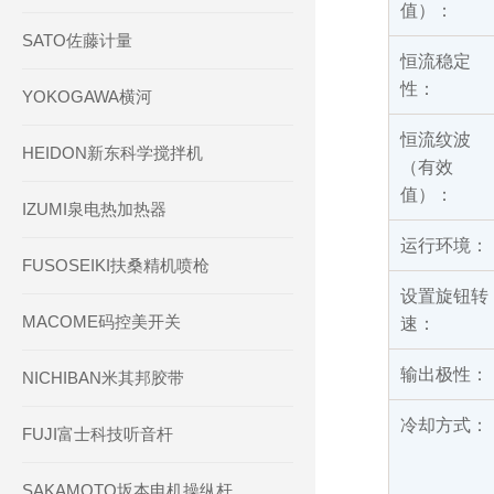
值）：
SATO佐藤计量
恒流稳定
性：
YOKOGAWA横河
恒流纹波
HEIDON新东科学搅拌机
（有效
值）：
IZUMI泉电热加热器
运行环境：
FUSOSEIKI扶桑精机喷枪
设置旋钮转
MACOME码控美开关
速：
输出极性：
NICHIBAN米其邦胶带
冷却方式：
FUJI富士科技听音杆
SAKAMOTO坂本电机操纵杆