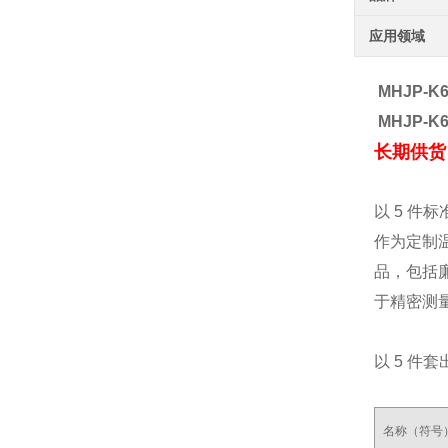
应用领域
MHJP-K
MHJP-K
长期供货
以 5 件
作为定制
品，包括
于精密测
以 5 件套
名称（符号