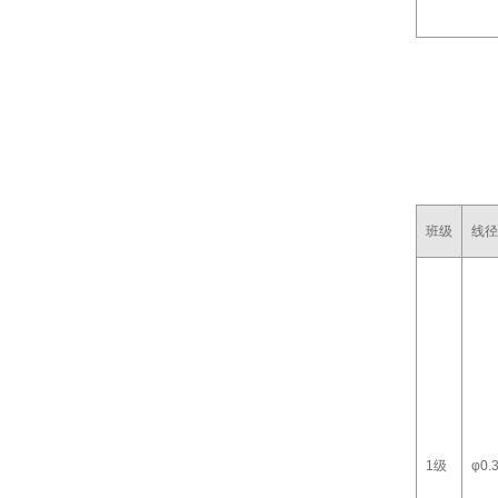
班级
线径
1级
φ0.