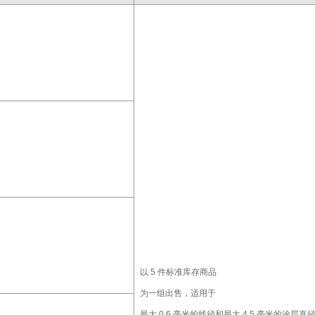
以 5 件标准库存商品
为一组出售，适用于
最大 0.6 毫米的线径和最大 4.5 毫米的涂层直