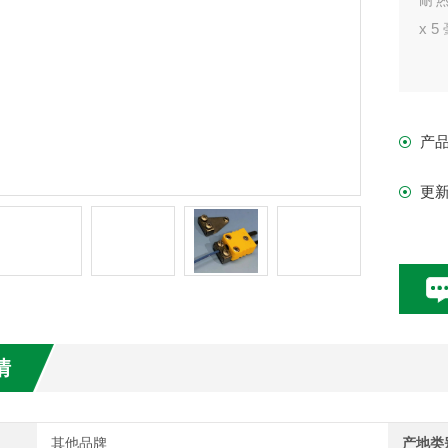
x 
产
更
情
其他品牌
产地类