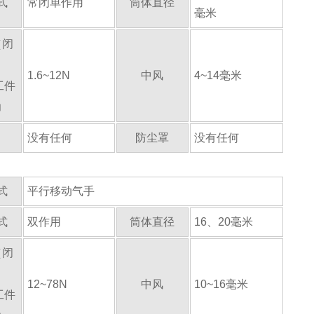
式
常闭单作用
筒体直径
毫米
（闭
）
1.6~12N
中风
4~14毫米
工件
力
没有任何
防尘罩
没有任何
式
平行移动气手
式
双作用
筒体直径
16、20毫米
（闭
）
12~78N
中风
10~16毫米
工件