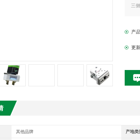
三
产
更
情
其他品牌
产地类