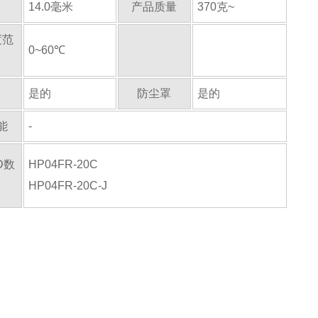
14.0毫米
产品质量
370克~
度范
0~60℃
是的
防尘罩
是的
能
-
D数
HP04FR-20C
HP04FR-20C-J