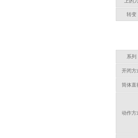
上的
转变
系列
开闭方
筒体直
动作方