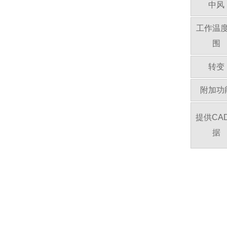
中风
工作温
围
转变
附加功
提供CA
据