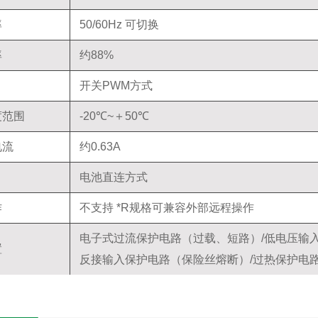
率
50/60Hz 可切换
率
约88%
开关PWM方式
度范围
-20℃~＋50℃
电流
约0.63A
电池直连方式
作
不支持 *R规格可兼容外部远程操作
电子式过流保护电路（过载、短路）/低电压输入
置
反接输入保护电路（保险丝熔断）/过热保护电