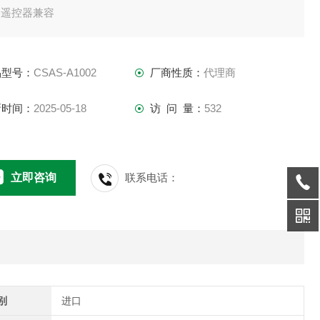
部遥控器兼容
器（另售）“NER-5"、“NER-10"
由于正弦波输出，可与微电脑控制设备一起使用
品型号：
CSAS-A1002
厂商性质：
代理商
体积紧凑，效率高
内置冷却风扇
新时间：
2025-05-18
访 问 量：
532
配备各种保护电路
使用 LED 显示保护电路工作状态
出频率 50/60Hz
立即咨询
联系电话：
别
进口