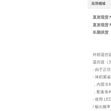
应用领域
直发现货 
直发现货 
长期供货
外部遥控
遥控器（另售
- 由于
- 体积紧
，内置冷
，配备各
- 使用 
/ 输出频率 