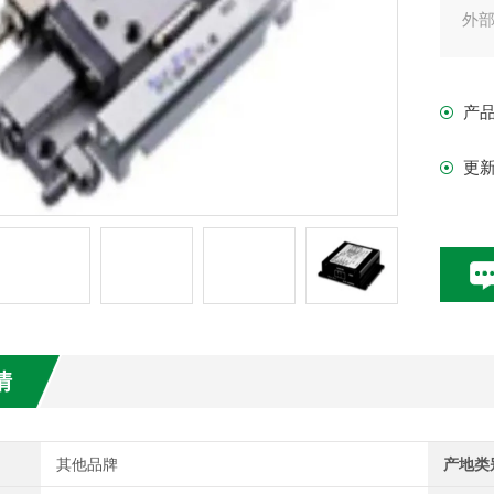
外
遥控
- 
产
- 
，
更
，
- 
/ 输
情
其他品牌
产地类