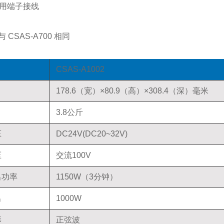
作用端子接线
 CSAS-A700 相同
CSAS-A1002
178.6（宽）×80.9（高）×308.4（深）毫米
3.8公斤
压
DC24V(DC20~32V)
压
交流100V
出功率
1150W（3分钟）
出
1000W
形
正弦波