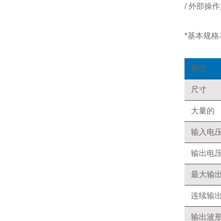
/ 外部操
*基本规格与
模型
尺寸
大量的
输入电
输出电
最大输
连续输
输出波