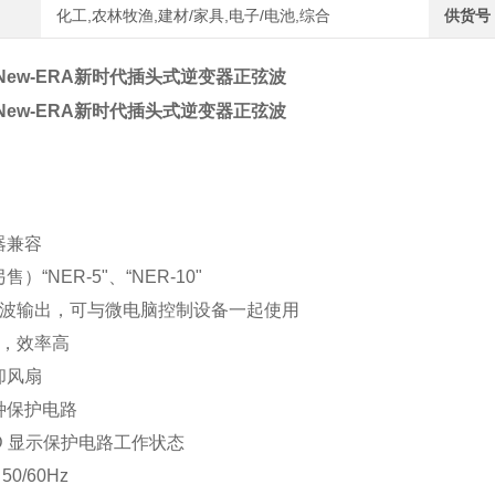
化工,农林牧渔,建材/家具,电子/电池,综合
供货号
New-ERA新时代插头式逆变器正弦波
New-ERA新时代插头式逆变器正弦波
器兼容
）“NER-5"、“NER-10"
正弦波输出，可与微电脑控制设备一起使用
凑，效率高
却风扇
种保护电路
LED 显示保护电路工作状态
50/60Hz