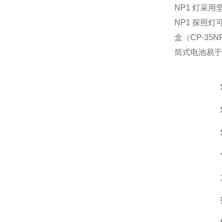
NP1 灯采
NP1 探照
盒（CP-35
筒式电池易于