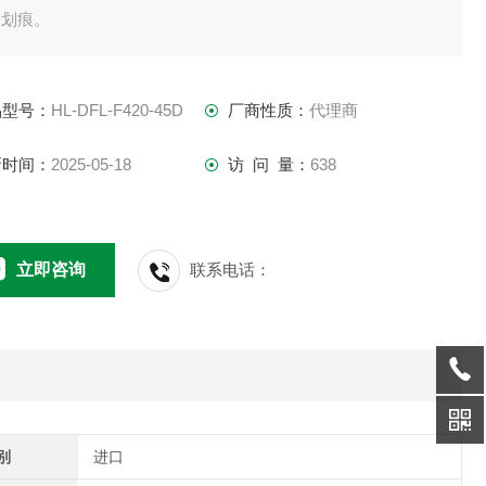
和划痕。
用内置调光器时至少为 15%。易于安装的条形型，发光宽度为
5mm。
品型号：
HL-DFL-F420-45D
厂商性质：
代理商
新时间：
2025-05-18
访 问 量：
638
立即咨询
联系电话：
别
进口