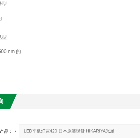
砂型
的
色型
00 nm 的
询
产品：