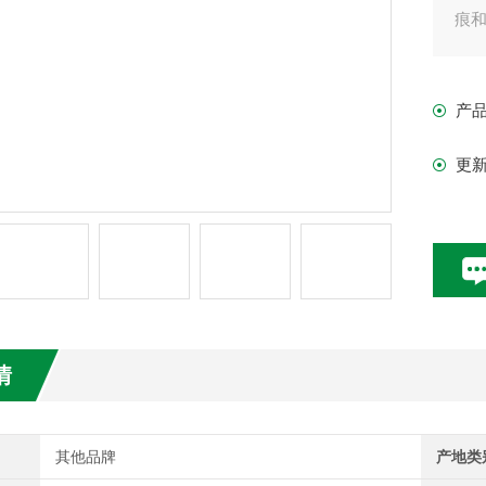
痕
使
28
产
更
情
其他品牌
产地类