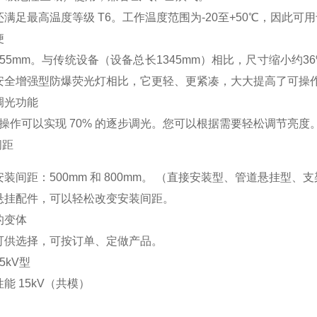
满足最高温度等级 T6。工作温度范围为-20至+50℃，因此可
便
55mm。与传统设备（设备总长1345mm）相比，尺寸缩小约36%
安全增强型防爆荧光灯相比，它更轻、更紧凑，大大提高了可操
调光功能
关操作可以实现 70% 的逐步调光。您可以根据需要轻松调节亮度
间距
装间距：500mm 和 800mm。 （直接安装型、管道悬挂型、
悬挂配件，可以轻松改变安装间距。
的变体
可供选择，可按订单、定做产品。
5kV型
能 15kV（共模）