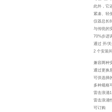
此外，它还
紧凑、轻
仪器总长8
与传统的
70%步进
通过
开/
2 个安装
兼容两种安
通过更换
可供选择
多种规格
雷击浪涌1
雷击浪涌性
可订购