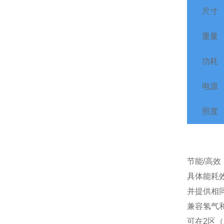
尺寸
重量
功耗
电源
照度
节能/高效
具体能耗效
并提供相
兼容氢气
可在2区