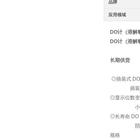
品牌
应用领域
DO计（溶解
DO计（溶解
长期供货
◎插装式 DO
插装式传
◎显示位数变
小数点后 2
◎长寿命 DO 
阴极极做
规格